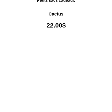
Petits sacs cadeaux
Cactus
22.00
$