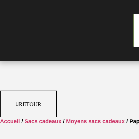
RETOUR
Accueil
/
Sacs cadeaux
/
Moyens sacs cadeaux
/ Pap